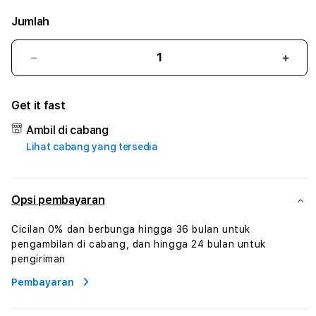
Jumlah
Kurangi
Tam
jumlah
juml
untuk
untu
Get it fast
PENDEKARTOGEL
PEN
#3
#3
Ambil di cabang
TradiTours
Tradi
Lihat cabang yang tersedia
Jasa
Jasa
Wisata
Wisa
Dan
Dan
Paket
Pake
Opsi pembayaran
Perjalanan
Perja
Wisata
Wisa
Cicilan 0% dan berbunga hingga 36 bulan untuk
Tunisia
Tunis
pengambilan di cabang, dan hingga 24 bulan untuk
Profesional
Profe
pengiriman
Pembayaran