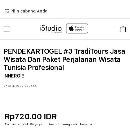
Lewati
ke
Pilih cabang Anda
konten
Keranja
PENDEKARTOGEL #3 TradiTours Jasa
Wisata Dan Paket Perjalanan Wisata
Tunisia Profesional
INNERGIE
SKU:
4710901730444
Rp720.00 IDR
Termasuk pajak
Biaya pengiriman
dihitung saat checkout