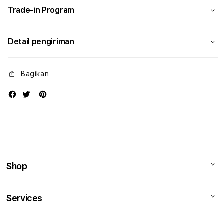
Trade-in Program
Detail pengiriman
Bagikan
Shop
Mac
Services
iPad