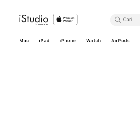
Lewati
ke
konten
Mac
iPad
iPhone
Watch
AirPods
Lewati
ke
informasi
produk