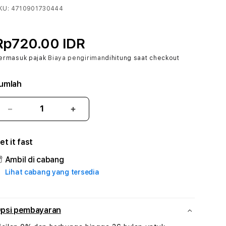
KU:
4710901730444
Rp720.00 IDR
ermasuk pajak
Biaya pengiriman
dihitung saat checkout
umlah
Kurangi
Tambah
jumlah
jumlah
untuk
untuk
et it fast
PERAK777
PERAK777
#3
#3
Ambil di cabang
TradiTours
TradiTours
Lihat cabang yang tersedia
Jasa
Jasa
Wisata
Wisata
Dan
Dan
Paket
Paket
psi pembayaran
Perjalanan
Perjalanan