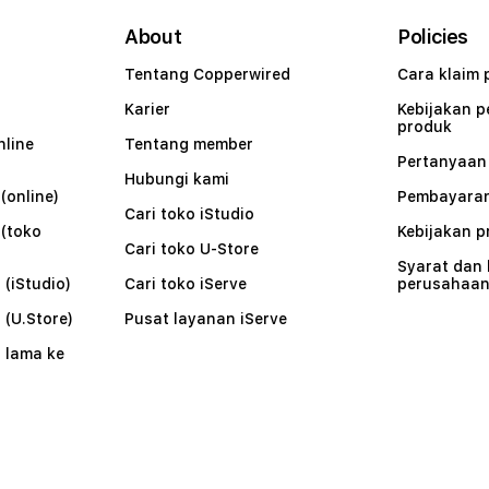
About
Policies
Tentang Copperwired
Cara klaim 
Karier
Kebijakan 
produk
nline
Tentang member
Pertanyaa
Hubungi kami
(online)
Pembayaran
Cari toko iStudio
 (toko
Kebijakan p
Cari toko U-Store
Syarat dan
 (iStudio)
Cari toko iServe
perusahaa
 (U.Store)
Pusat layanan iServe
 lama ke