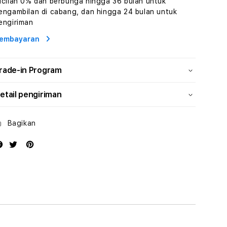
icilan 0% dan berbunga hingga 36 bulan untuk
Wisata
Wisata
engambilan di cabang, dan hingga 24 bulan untuk
Tunisia
Tunisia
engiriman
Profesional
Profesional
embayaran
rade-in Program
etail pengiriman
Bagikan