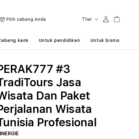
B
Masuk
Keranjang
Pilih cabang Anda
Thai
a
h
Cabang kami
Untuk pendidikan
Untuk bisnis
a
s
PERAK777 #3
a
TradiTours Jasa
Wisata Dan Paket
Perjalanan Wisata
Tunisia Profesional
NNERGIE