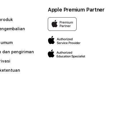
Apple Premium Partner
produk
pengembalian
n umum
 dan pengiriman
rivasi
 ketentuan
n