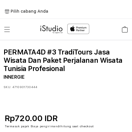
Lewati
ke
Pilih cabang Anda
konten
Keranja
PERMATA4D #3 TradiTours Jasa
Wisata Dan Paket Perjalanan Wisata
Tunisia Profesional
INNERGIE
SKU:
4710901730444
Rp720.00 IDR
Termasuk pajak
Biaya pengiriman
dihitung saat checkout