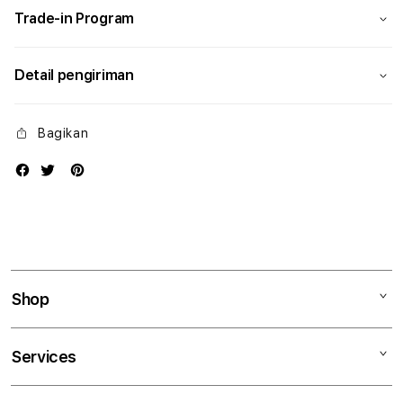
Trade-in Program
Detail pengiriman
Bagikan
Shop
Mac
Services
iPad