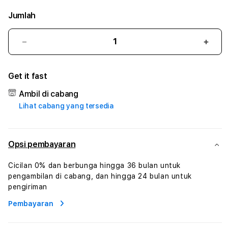
Jumlah
Kurangi
Tam
jumlah
juml
untuk
untu
Get it fast
PERMATA4D
PER
#3
#3
Ambil di cabang
TradiTours
Tradi
Lihat cabang yang tersedia
Jasa
Jasa
Wisata
Wisa
Dan
Dan
Paket
Pake
Opsi pembayaran
Perjalanan
Perja
Wisata
Wisa
Cicilan 0% dan berbunga hingga 36 bulan untuk
Tunisia
Tunis
pengambilan di cabang, dan hingga 24 bulan untuk
Profesional
Profe
pengiriman
Pembayaran