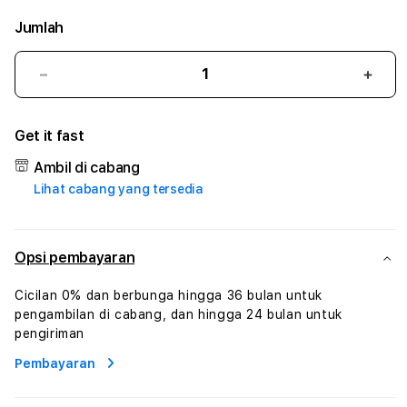
Jumlah
Kurangi
Tam
jumlah
juml
untuk
untu
Get it fast
PISANGBET
PIS
#3
#3
Ambil di cabang
TradiTours
Tradi
Lihat cabang yang tersedia
Jasa
Jasa
Wisata
Wisa
Dan
Dan
Paket
Pake
Opsi pembayaran
Perjalanan
Perja
Wisata
Wisa
Cicilan 0% dan berbunga hingga 36 bulan untuk
Tunisia
Tunis
pengambilan di cabang, dan hingga 24 bulan untuk
Profesional
Profe
pengiriman
Pembayaran