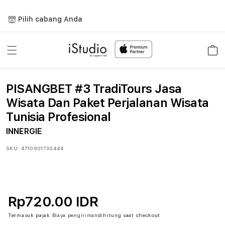
Lewati
ke
Pilih cabang Anda
konten
Keranja
PISANGBET #3 TradiTours Jasa
Wisata Dan Paket Perjalanan Wisata
Tunisia Profesional
INNERGIE
SKU:
4710901730444
Rp720.00 IDR
Termasuk pajak
Biaya pengiriman
dihitung saat checkout