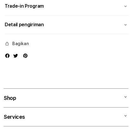
Trade-in Program
Detail pengiriman
Bagikan
Shop
Mac
Services
iPad