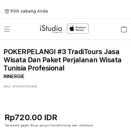
Lewati
ke
Pilih cabang Anda
konten
Keranja
POKERPELANGI #3 TradiTours Jasa
Wisata Dan Paket Perjalanan Wisata
Tunisia Profesional
INNERGIE
SKU:
4710901730444
Rp720.00 IDR
Termasuk pajak
Biaya pengiriman
dihitung saat checkout