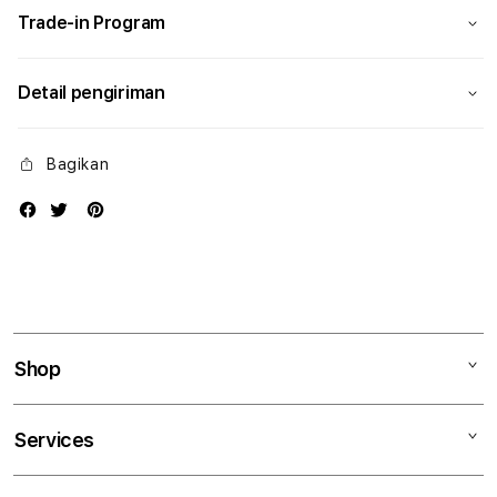
Trade-in Program
Detail pengiriman
Bagikan
Shop
Mac
Services
iPad