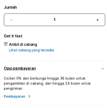
Jumlah
Kurangi
Tam
jumlah
juml
untuk
untu
Get it fast
POKERPELANGI
POK
#3
#3
Ambil di cabang
TradiTours
Tradi
Lihat cabang yang tersedia
Jasa
Jasa
Wisata
Wisa
Dan
Dan
Paket
Pake
Opsi pembayaran
Perjalanan
Perja
Wisata
Wisa
Cicilan 0% dan berbunga hingga 36 bulan untuk
Tunisia
Tunis
pengambilan di cabang, dan hingga 24 bulan untuk
Profesional
Profe
pengiriman
Pembayaran