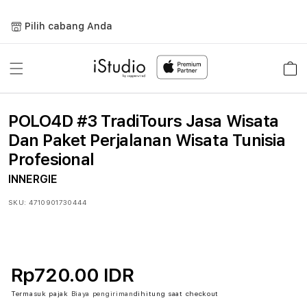
Lewati
ke
Pilih cabang Anda
konten
Keranja
POLO4D #3 TradiTours Jasa Wisata
Dan Paket Perjalanan Wisata Tunisia
Profesional
INNERGIE
SKU:
4710901730444
Rp720.00 IDR
Termasuk pajak
Biaya pengiriman
dihitung saat checkout