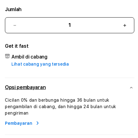
Jumlah
Kurangi
Tam
jumlah
juml
untuk
untu
Get it fast
POLO4D
POL
#3
#3
Ambil di cabang
TradiTours
Tradi
Lihat cabang yang tersedia
Jasa
Jasa
Wisata
Wisa
Dan
Dan
Paket
Pake
Opsi pembayaran
Perjalanan
Perja
Wisata
Wisa
Cicilan 0% dan berbunga hingga 36 bulan untuk
Tunisia
Tunis
pengambilan di cabang, dan hingga 24 bulan untuk
Profesional
Profe
pengiriman
Pembayaran