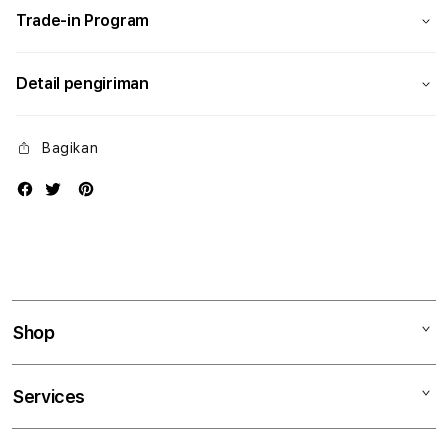
Trade-in Program
Detail pengiriman
Bagikan
Shop
Mac
Services
iPad