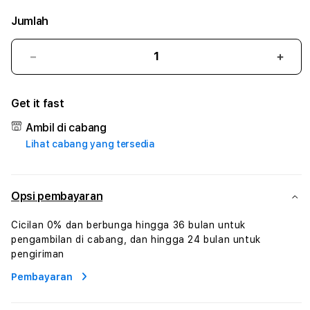
Jumlah
Kurangi
Tam
jumlah
juml
untuk
untu
Get it fast
POLONIA4D
POL
#3
#3
Ambil di cabang
TradiTours
Tradi
Lihat cabang yang tersedia
Jasa
Jasa
Wisata
Wisa
Dan
Dan
Paket
Pake
Opsi pembayaran
Perjalanan
Perja
Wisata
Wisa
Cicilan 0% dan berbunga hingga 36 bulan untuk
Tunisia
Tunis
pengambilan di cabang, dan hingga 24 bulan untuk
Profesional
Profe
pengiriman
Pembayaran