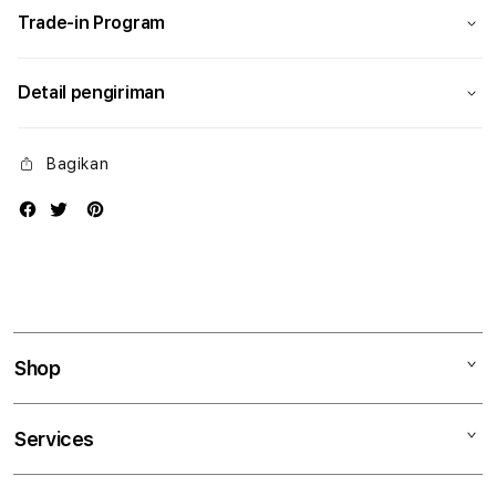
Trade-in Program
Detail pengiriman
Bagikan
Shop
Mac
Services
iPad