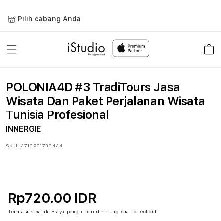
Lewati
ke
Pilih cabang Anda
konten
Keranja
POLONIA4D #3 TradiTours Jasa
Wisata Dan Paket Perjalanan Wisata
Tunisia Profesional
INNERGIE
SKU:
4710901730444
Rp720.00 IDR
Termasuk pajak
Biaya pengiriman
dihitung saat checkout