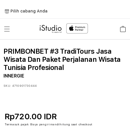
Lewati
ke
Pilih cabang Anda
konten
Keranja
PRIMBONBET #3 TradiTours Jasa
Wisata Dan Paket Perjalanan Wisata
Tunisia Profesional
INNERGIE
SKU:
4710901730444
Rp720.00 IDR
Termasuk pajak
Biaya pengiriman
dihitung saat checkout