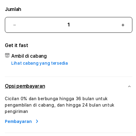
Jumlah
Kurangi
Tam
jumlah
juml
untuk
untu
Get it fast
PRIMBONBET
PRI
#3
#3
Ambil di cabang
TradiTours
Tradi
Lihat cabang yang tersedia
Jasa
Jasa
Wisata
Wisa
Dan
Dan
Paket
Pake
Opsi pembayaran
Perjalanan
Perja
Wisata
Wisa
Cicilan 0% dan berbunga hingga 36 bulan untuk
Tunisia
Tunis
pengambilan di cabang, dan hingga 24 bulan untuk
Profesional
Profe
pengiriman
Pembayaran