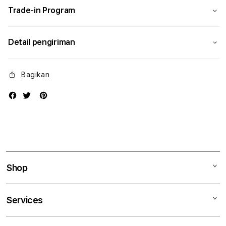
Trade-in Program
Detail pengiriman
Bagikan
Shop
Mac
Services
iPad