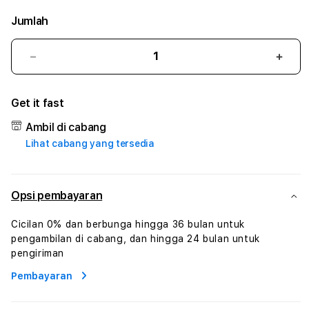
Jumlah
Kurangi
Tam
jumlah
juml
untuk
untu
Get it fast
PUASBET
PUA
#3
#3
Ambil di cabang
TradiTours
Tradi
Lihat cabang yang tersedia
Jasa
Jasa
Wisata
Wisa
Dan
Dan
Paket
Pake
Opsi pembayaran
Perjalanan
Perja
Wisata
Wisa
Cicilan 0% dan berbunga hingga 36 bulan untuk
Tunisia
Tunis
pengambilan di cabang, dan hingga 24 bulan untuk
Profesional
Profe
pengiriman
Pembayaran