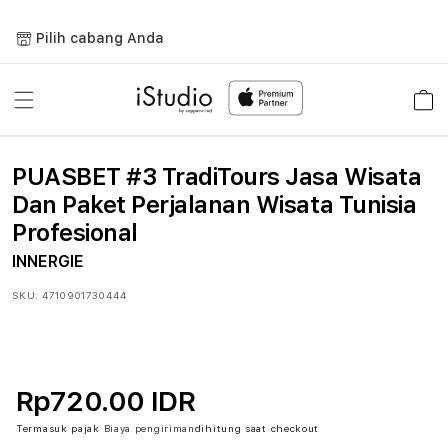
Lewati
ke
Pilih cabang Anda
konten
Keranja
PUASBET #3 TradiTours Jasa Wisata
Dan Paket Perjalanan Wisata Tunisia
Profesional
INNERGIE
SKU:
4710901730444
Rp720.00 IDR
Termasuk pajak
Biaya pengiriman
dihitung saat checkout