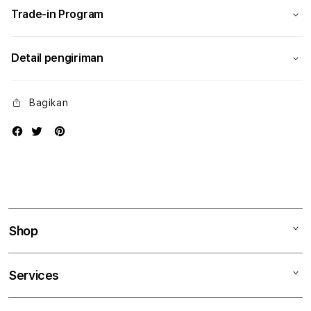
Trade-in Program
Detail pengiriman
Bagikan
Shop
Mac
Services
iPad