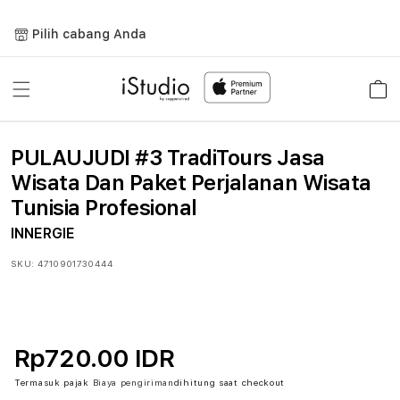
Lewati
ke
Pilih cabang Anda
konten
Keranja
PULAUJUDI #3 TradiTours Jasa
Wisata Dan Paket Perjalanan Wisata
Tunisia Profesional
INNERGIE
SKU:
4710901730444
Rp720.00 IDR
Termasuk pajak
Biaya pengiriman
dihitung saat checkout