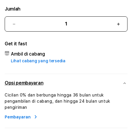
Jumlah
Kurangi
Tam
jumlah
juml
untuk
untu
Get it fast
PULAUJUDI
PUL
#3
#3
Ambil di cabang
TradiTours
Tradi
Lihat cabang yang tersedia
Jasa
Jasa
Wisata
Wisa
Dan
Dan
Paket
Pake
Opsi pembayaran
Perjalanan
Perja
Wisata
Wisa
Cicilan 0% dan berbunga hingga 36 bulan untuk
Tunisia
Tunis
pengambilan di cabang, dan hingga 24 bulan untuk
Profesional
Profe
pengiriman
Pembayaran