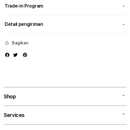
Trade-in Program
Detail pengiriman
Bagikan
Shop
Mac
Services
iPad