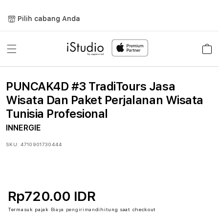
Lewati
ke
Pilih cabang Anda
konten
Keranja
PUNCAK4D #3 TradiTours Jasa
Wisata Dan Paket Perjalanan Wisata
Tunisia Profesional
INNERGIE
SKU:
4710901730444
Rp720.00 IDR
Termasuk pajak
Biaya pengiriman
dihitung saat checkout