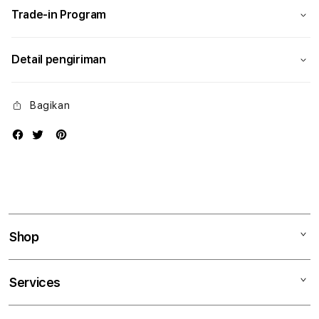
Trade-in Program
Detail pengiriman
Bagikan
Shop
Mac
Services
iPad