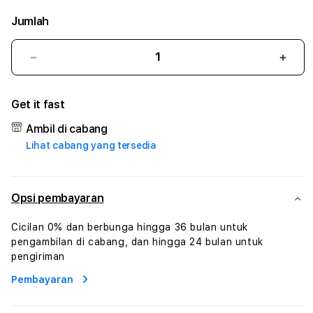
Jumlah
Kurangi
Tam
jumlah
juml
untuk
untu
Get it fast
PUNCAK4D
PUN
#3
#3
Ambil di cabang
TradiTours
Tradi
Lihat cabang yang tersedia
Jasa
Jasa
Wisata
Wisa
Dan
Dan
Paket
Pake
Opsi pembayaran
Perjalanan
Perja
Wisata
Wisa
Cicilan 0% dan berbunga hingga 36 bulan untuk
Tunisia
Tunis
pengambilan di cabang, dan hingga 24 bulan untuk
Profesional
Profe
pengiriman
Pembayaran