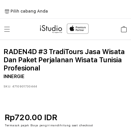
Lewati
ke
Pilih cabang Anda
konten
Keranja
RADEN4D #3 TradiTours Jasa Wisata
Dan Paket Perjalanan Wisata Tunisia
Profesional
INNERGIE
SKU:
4710901730444
Rp720.00 IDR
Termasuk pajak
Biaya pengiriman
dihitung saat checkout