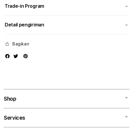
Trade-in Program
Detail pengiriman
Bagikan
Shop
Mac
Services
iPad