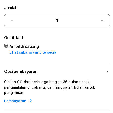
Jumlah
Kurangi
Tam
jumlah
juml
untuk
untu
Get it fast
RADEN4D
RAD
#3
#3
Ambil di cabang
TradiTours
Tradi
Lihat cabang yang tersedia
Jasa
Jasa
Wisata
Wisa
Dan
Dan
Paket
Pake
Opsi pembayaran
Perjalanan
Perja
Wisata
Wisa
Cicilan 0% dan berbunga hingga 36 bulan untuk
Tunisia
Tunis
pengambilan di cabang, dan hingga 24 bulan untuk
Profesional
Profe
pengiriman
Pembayaran