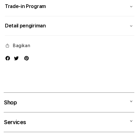
Trade-in Program
Detail pengiriman
Bagikan
Shop
Mac
Services
iPad