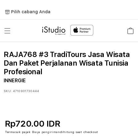
Lewati
ke
Pilih cabang Anda
konten
Keranja
RAJA768 #3 TradiTours Jasa Wisata
Dan Paket Perjalanan Wisata Tunisia
Profesional
INNERGIE
SKU:
4710901730444
Rp720.00 IDR
Termasuk pajak
Biaya pengiriman
dihitung saat checkout