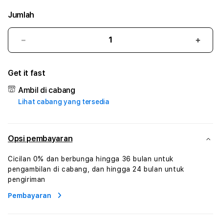
Jumlah
Kurangi
Tam
jumlah
juml
untuk
untu
Get it fast
RAJA768
RAJA
#3
#3
Ambil di cabang
TradiTours
Tradi
Lihat cabang yang tersedia
Jasa
Jasa
Wisata
Wisa
Dan
Dan
Paket
Pake
Opsi pembayaran
Perjalanan
Perja
Wisata
Wisa
Cicilan 0% dan berbunga hingga 36 bulan untuk
Tunisia
Tunis
pengambilan di cabang, dan hingga 24 bulan untuk
Profesional
Profe
pengiriman
Pembayaran