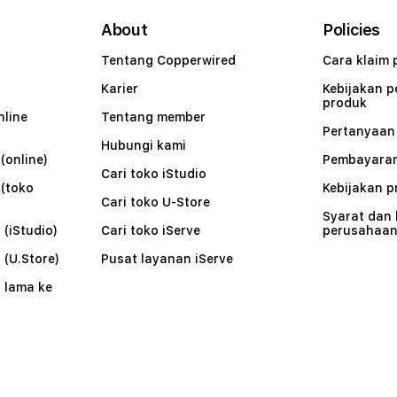
About
Policies
Tentang Copperwired
Cara klaim 
Karier
Kebijakan 
produk
nline
Tentang member
Pertanyaa
Hubungi kami
(online)
Pembayaran
Cari toko iStudio
 (toko
Kebijakan p
Cari toko U-Store
Syarat dan
 (iStudio)
Cari toko iServe
perusahaa
 (U.Store)
Pusat layanan iServe
 lama ke