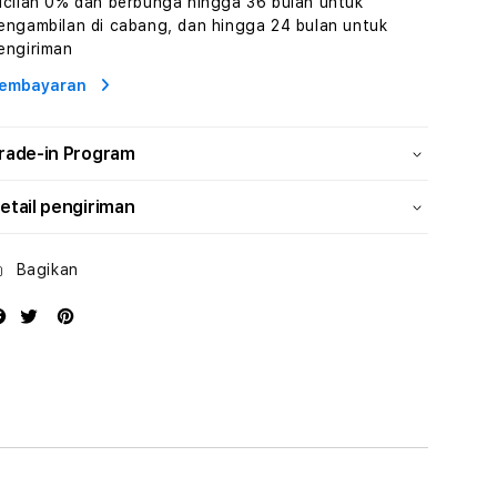
icilan 0% dan berbunga hingga 36 bulan untuk
Wisata
Wisata
engambilan di cabang, dan hingga 24 bulan untuk
Tunisia
Tunisia
engiriman
Profesional
Profesional
embayaran
rade-in Program
etail pengiriman
Bagikan