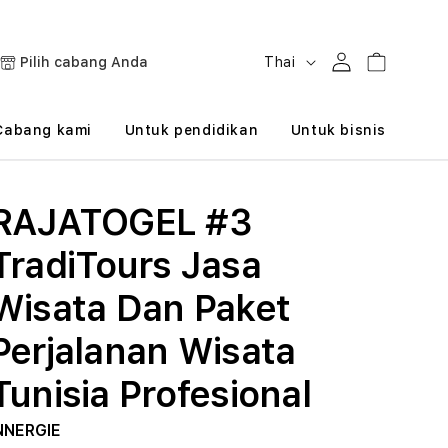
B
Masuk
Keranjang
Pilih cabang Anda
Thai
a
h
Cabang kami
Untuk pendidikan
Untuk bisnis
a
s
RAJATOGEL #3
a
TradiTours Jasa
Wisata Dan Paket
Perjalanan Wisata
Tunisia Profesional
NNERGIE