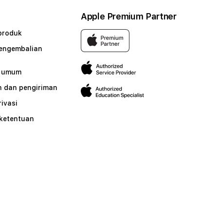
Apple Premium Partner
produk
pengembalian
n umum
 dan pengiriman
rivasi
 ketentuan
n