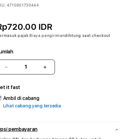
KU:
4710901730444
Rp720.00 IDR
ermasuk pajak
Biaya pengiriman
dihitung saat checkout
umlah
Kurangi
Tambah
jumlah
jumlah
untuk
untuk
et it fast
RAJATOGEL
RAJATOGEL
#3
#3
Ambil di cabang
TradiTours
TradiTours
Lihat cabang yang tersedia
Jasa
Jasa
Wisata
Wisata
Dan
Dan
Paket
Paket
psi pembayaran
Perjalanan
Perjalanan