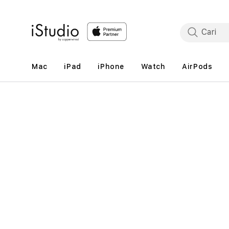
Lewati
ke
konten
Mac
iPad
iPhone
Watch
AirPods
Lewati
ke
informasi
produk