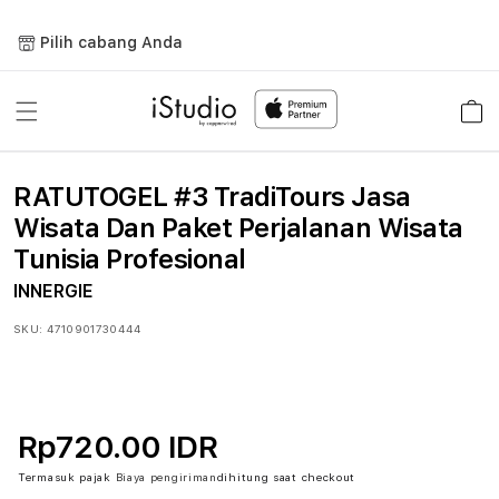
Lewati
ke
Pilih cabang Anda
konten
Keranja
RATUTOGEL #3 TradiTours Jasa
Wisata Dan Paket Perjalanan Wisata
Tunisia Profesional
INNERGIE
SKU:
4710901730444
Rp720.00 IDR
Termasuk pajak
Biaya pengiriman
dihitung saat checkout