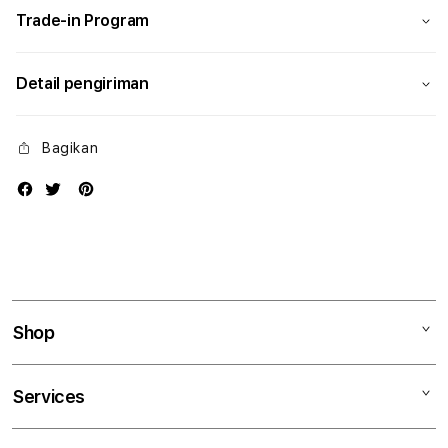
Trade-in Program
Detail pengiriman
Bagikan
Shop
Mac
Services
iPad