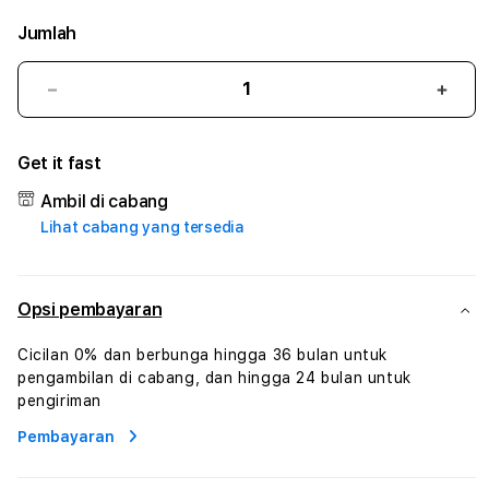
Jumlah
Kurangi
Tam
jumlah
juml
untuk
untu
Get it fast
RATUTOGEL
RAT
#3
#3
Ambil di cabang
TradiTours
Tradi
Lihat cabang yang tersedia
Jasa
Jasa
Wisata
Wisa
Dan
Dan
Paket
Pake
Opsi pembayaran
Perjalanan
Perja
Wisata
Wisa
Cicilan 0% dan berbunga hingga 36 bulan untuk
Tunisia
Tunis
pengambilan di cabang, dan hingga 24 bulan untuk
Profesional
Profe
pengiriman
Pembayaran