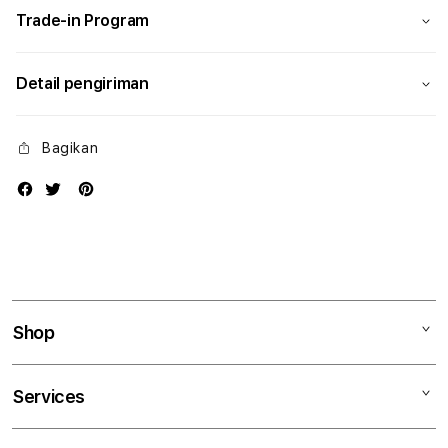
Trade-in Program
Detail pengiriman
Bagikan
Shop
Mac
Services
iPad