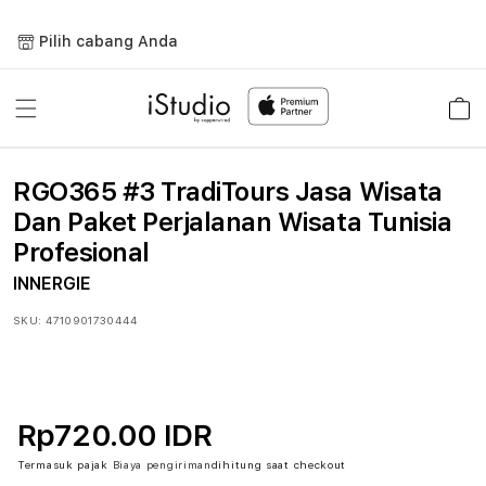
Lewati
ke
Pilih cabang Anda
konten
Keranja
RGO365 #3 TradiTours Jasa Wisata
Dan Paket Perjalanan Wisata Tunisia
Profesional
INNERGIE
SKU:
4710901730444
Rp720.00 IDR
Termasuk pajak
Biaya pengiriman
dihitung saat checkout