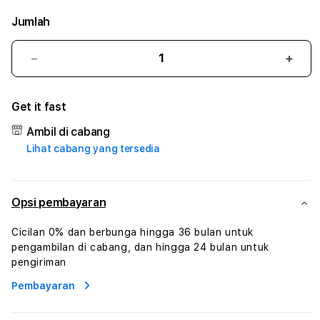
Jumlah
Kurangi
Tam
jumlah
juml
untuk
untu
Get it fast
RGO365
RGO
#3
#3
Ambil di cabang
TradiTours
Tradi
Lihat cabang yang tersedia
Jasa
Jasa
Wisata
Wisa
Dan
Dan
Paket
Pake
Opsi pembayaran
Perjalanan
Perja
Wisata
Wisa
Cicilan 0% dan berbunga hingga 36 bulan untuk
Tunisia
Tunis
pengambilan di cabang, dan hingga 24 bulan untuk
Profesional
Profe
pengiriman
Pembayaran