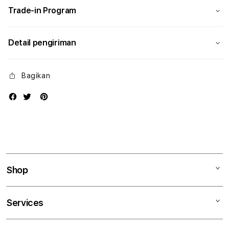
Trade-in Program
Detail pengiriman
Bagikan
Shop
Mac
Services
iPad