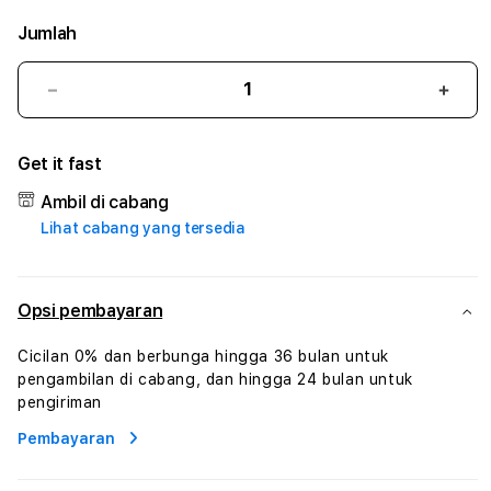
Jumlah
Kurangi
Tam
jumlah
juml
untuk
untu
Get it fast
ROGTOTO
ROG
#3
#3
Ambil di cabang
TradiTours
Tradi
Lihat cabang yang tersedia
Jasa
Jasa
Wisata
Wisa
Dan
Dan
Paket
Pake
Opsi pembayaran
Perjalanan
Perja
Wisata
Wisa
Cicilan 0% dan berbunga hingga 36 bulan untuk
Tunisia
Tunis
pengambilan di cabang, dan hingga 24 bulan untuk
Profesional
Profe
pengiriman
Pembayaran