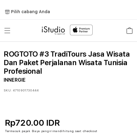
Lewati
ke
Pilih cabang Anda
konten
Keranja
ROGTOTO #3 TradiTours Jasa Wisata
Dan Paket Perjalanan Wisata Tunisia
Profesional
INNERGIE
SKU:
4710901730444
Rp720.00 IDR
Termasuk pajak
Biaya pengiriman
dihitung saat checkout