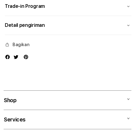
Trade-in Program
Detail pengiriman
Bagikan
Shop
Mac
Services
iPad