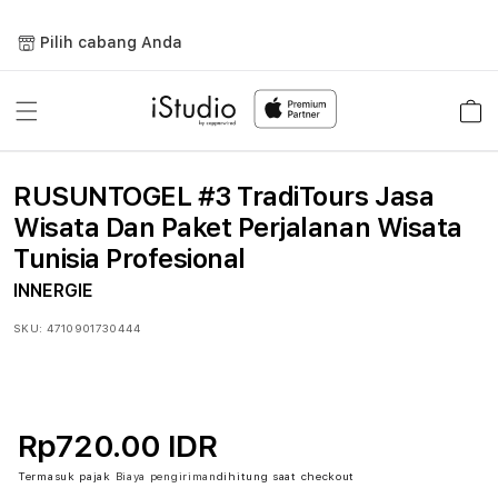
Lewati
ke
Pilih cabang Anda
konten
Keranja
RUSUNTOGEL #3 TradiTours Jasa
Wisata Dan Paket Perjalanan Wisata
Tunisia Profesional
INNERGIE
SKU:
4710901730444
Rp720.00 IDR
Termasuk pajak
Biaya pengiriman
dihitung saat checkout