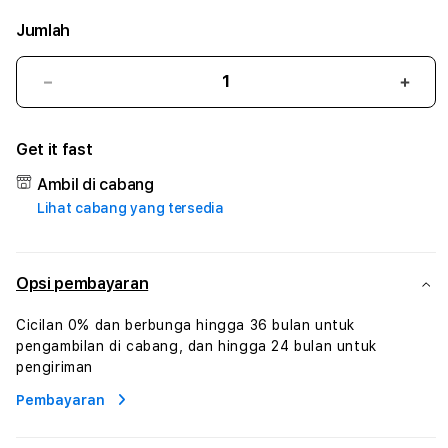
Jumlah
Kurangi
Tam
jumlah
juml
untuk
untu
Get it fast
RUSUNTOGEL
RUS
#3
#3
Ambil di cabang
TradiTours
Tradi
Lihat cabang yang tersedia
Jasa
Jasa
Wisata
Wisa
Dan
Dan
Paket
Pake
Opsi pembayaran
Perjalanan
Perja
Wisata
Wisa
Cicilan 0% dan berbunga hingga 36 bulan untuk
Tunisia
Tunis
pengambilan di cabang, dan hingga 24 bulan untuk
Profesional
Profe
pengiriman
Pembayaran