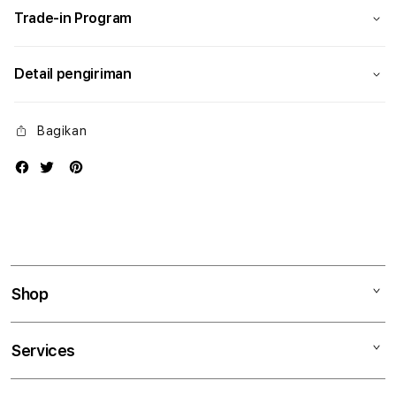
Trade-in Program
Detail pengiriman
Bagikan
Shop
Mac
Services
iPad