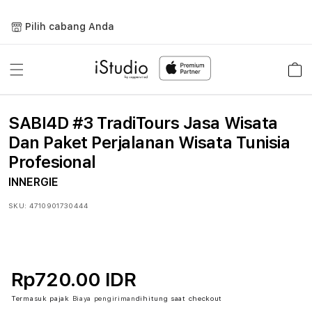
Lewati
ke
Pilih cabang Anda
konten
Keranja
SABI4D #3 TradiTours Jasa Wisata
Dan Paket Perjalanan Wisata Tunisia
Profesional
INNERGIE
SKU:
4710901730444
Rp720.00 IDR
Termasuk pajak
Biaya pengiriman
dihitung saat checkout