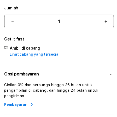
Jumlah
Kurangi
Tam
jumlah
juml
untuk
untu
Get it fast
SABI4D
SABI
#3
#3
Ambil di cabang
TradiTours
Tradi
Lihat cabang yang tersedia
Jasa
Jasa
Wisata
Wisa
Dan
Dan
Paket
Pake
Opsi pembayaran
Perjalanan
Perja
Wisata
Wisa
Cicilan 0% dan berbunga hingga 36 bulan untuk
Tunisia
Tunis
pengambilan di cabang, dan hingga 24 bulan untuk
Profesional
Profe
pengiriman
Pembayaran