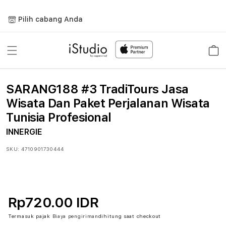
Lewati
ke
Pilih cabang Anda
konten
Keranja
SARANG188 #3 TradiTours Jasa
Wisata Dan Paket Perjalanan Wisata
Tunisia Profesional
INNERGIE
SKU:
4710901730444
Rp720.00 IDR
Termasuk pajak
Biaya pengiriman
dihitung saat checkout