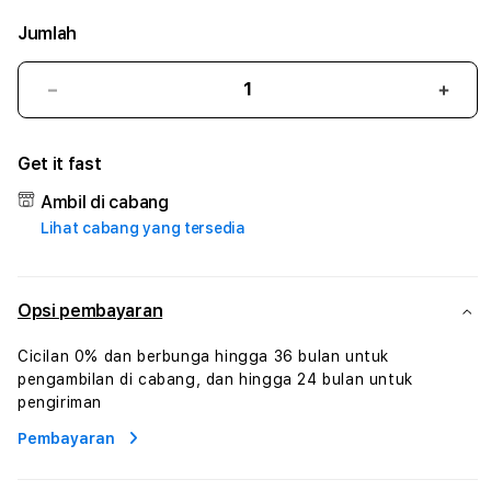
Jumlah
Kurangi
Tam
jumlah
juml
untuk
untu
Get it fast
SARANG188
SAR
#3
#3
Ambil di cabang
TradiTours
Tradi
Lihat cabang yang tersedia
Jasa
Jasa
Wisata
Wisa
Dan
Dan
Paket
Pake
Opsi pembayaran
Perjalanan
Perja
Wisata
Wisa
Cicilan 0% dan berbunga hingga 36 bulan untuk
Tunisia
Tunis
pengambilan di cabang, dan hingga 24 bulan untuk
Profesional
Profe
pengiriman
Pembayaran