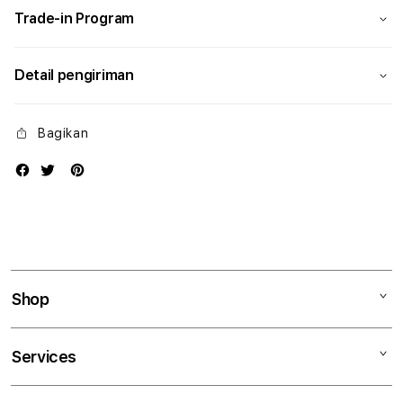
Trade-in Program
Detail pengiriman
Bagikan
Shop
Mac
Services
iPad