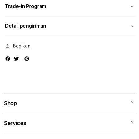
Trade-in Program
Detail pengiriman
Bagikan
Shop
Mac
Services
iPad