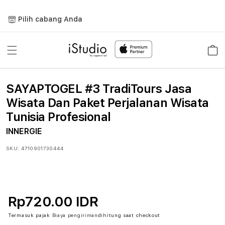
Lewati
ke
Pilih cabang Anda
konten
Keranja
SAYAPTOGEL #3 TradiTours Jasa
Wisata Dan Paket Perjalanan Wisata
Tunisia Profesional
INNERGIE
SKU:
4710901730444
Rp720.00 IDR
Termasuk pajak
Biaya pengiriman
dihitung saat checkout