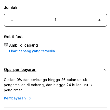
Jumlah
Kurangi
Tam
jumlah
juml
untuk
untu
Get it fast
SAYAPTOGEL
SAY
#3
#3
Ambil di cabang
TradiTours
Tradi
Lihat cabang yang tersedia
Jasa
Jasa
Wisata
Wisa
Dan
Dan
Paket
Pake
Opsi pembayaran
Perjalanan
Perja
Wisata
Wisa
Cicilan 0% dan berbunga hingga 36 bulan untuk
Tunisia
Tunis
pengambilan di cabang, dan hingga 24 bulan untuk
Profesional
Profe
pengiriman
Pembayaran