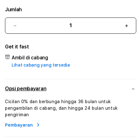
Jumlah
Kurangi
Tam
jumlah
juml
untuk
untu
Get it fast
SIGMASLOT
SIG
#3
#3
Ambil di cabang
TradiTours
Tradi
Lihat cabang yang tersedia
Jasa
Jasa
Wisata
Wisa
Dan
Dan
Paket
Pake
Opsi pembayaran
Perjalanan
Perja
Wisata
Wisa
Cicilan 0% dan berbunga hingga 36 bulan untuk
Tunisia
Tunis
pengambilan di cabang, dan hingga 24 bulan untuk
Profesional
Profe
pengiriman
Pembayaran