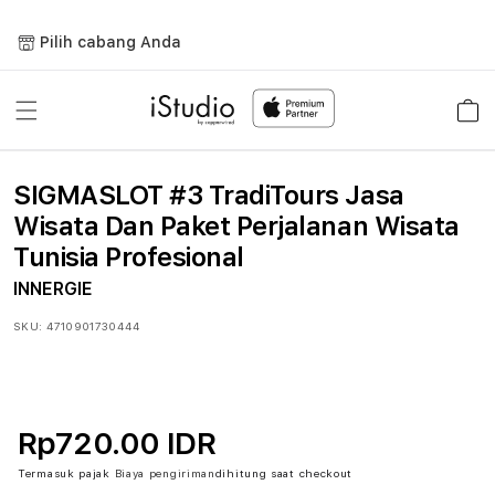
Lewati
ke
Pilih cabang Anda
konten
Keranja
SIGMASLOT #3 TradiTours Jasa
Wisata Dan Paket Perjalanan Wisata
Tunisia Profesional
INNERGIE
SKU:
4710901730444
Rp720.00 IDR
Termasuk pajak
Biaya pengiriman
dihitung saat checkout