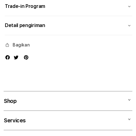
Trade-in Program
Detail pengiriman
Bagikan
Shop
Mac
Services
iPad