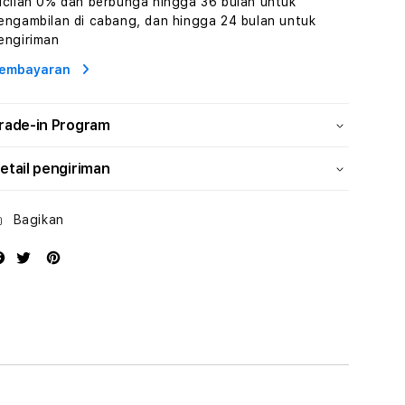
icilan 0% dan berbunga hingga 36 bulan untuk
Wisata
Wisata
engambilan di cabang, dan hingga 24 bulan untuk
Tunisia
Tunisia
engiriman
Profesional
Profesional
embayaran
rade-in Program
etail pengiriman
Bagikan