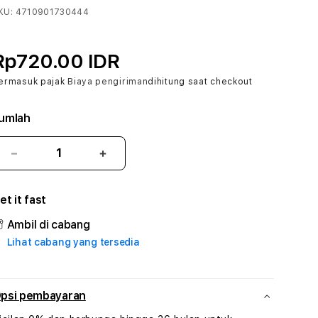
KU:
4710901730444
Rp720.00 IDR
ermasuk pajak
Biaya pengiriman
dihitung saat checkout
umlah
Kurangi
Tambah
jumlah
jumlah
untuk
untuk
et it fast
SITUSSLOT777
SITUSSLOT777
#3
#3
Ambil di cabang
TradiTours
TradiTours
Lihat cabang yang tersedia
Jasa
Jasa
Wisata
Wisata
Dan
Dan
Paket
Paket
psi pembayaran
Perjalanan
Perjalanan