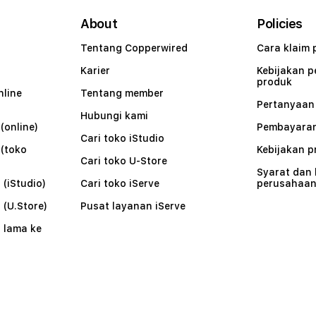
About
Policies
Tentang Copperwired
Cara klaim 
Karier
Kebijakan 
produk
nline
Tentang member
Pertanyaa
Hubungi kami
(online)
Pembayaran
Cari toko iStudio
 (toko
Kebijakan p
Cari toko U-Store
Syarat dan
 (iStudio)
Cari toko iServe
perusahaa
 (U.Store)
Pusat layanan iServe
 lama ke