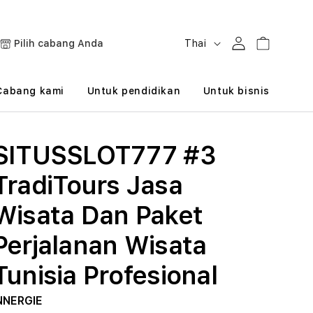
B
Masuk
Keranjang
Pilih cabang Anda
Thai
a
h
Cabang kami
Untuk pendidikan
Untuk bisnis
a
s
SITUSSLOT777 #3
a
TradiTours Jasa
Wisata Dan Paket
Perjalanan Wisata
Tunisia Profesional
NNERGIE