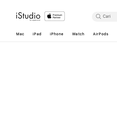
Lewati
ke
konten
Mac
iPad
iPhone
Watch
AirPods
Lewati
ke
informasi
produk