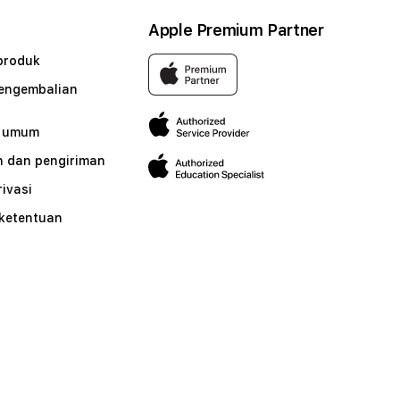
Apple Premium Partner
produk
pengembalian
n umum
 dan pengiriman
rivasi
 ketentuan
n