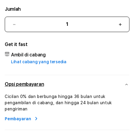
Jumlah
Kurangi
Tam
jumlah
juml
untuk
untu
Get it fast
SLOT138
SLOT
#3
#3
Ambil di cabang
TradiTours
Tradi
Lihat cabang yang tersedia
Jasa
Jasa
Wisata
Wisa
Dan
Dan
Paket
Pake
Opsi pembayaran
Perjalanan
Perja
Wisata
Wisa
Cicilan 0% dan berbunga hingga 36 bulan untuk
Tunisia
Tunis
pengambilan di cabang, dan hingga 24 bulan untuk
Profesional
Profe
pengiriman
Pembayaran