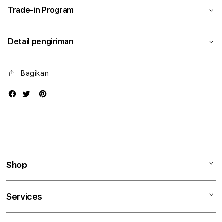
Trade-in Program
Detail pengiriman
Bagikan
Shop
Mac
Services
iPad