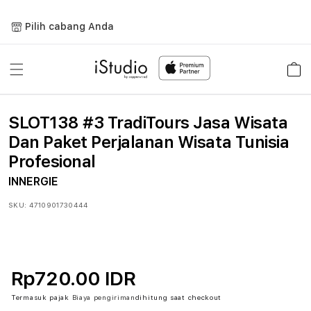
Lewati
ke
Pilih cabang Anda
konten
Keranja
SLOT138 #3 TradiTours Jasa Wisata
Dan Paket Perjalanan Wisata Tunisia
Profesional
INNERGIE
SKU:
4710901730444
Rp720.00 IDR
Termasuk pajak
Biaya pengiriman
dihitung saat checkout