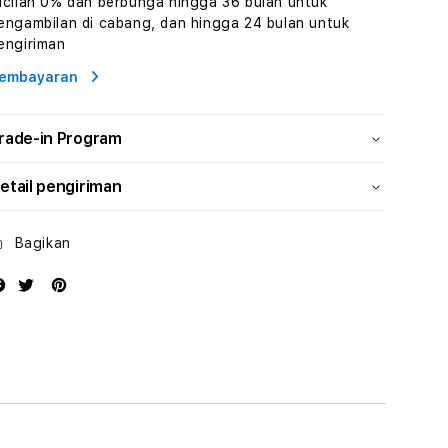
icilan 0% dan berbunga hingga 36 bulan untuk
Wisata
Wisata
engambilan di cabang, dan hingga 24 bulan untuk
Tunisia
Tunisia
engiriman
Profesional
Profesional
embayaran
rade-in Program
etail pengiriman
Bagikan