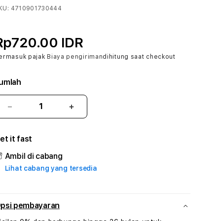
KU:
4710901730444
Rp720.00 IDR
ermasuk pajak
Biaya pengiriman
dihitung saat checkout
umlah
Kurangi
Tambah
jumlah
jumlah
untuk
untuk
et it fast
SLOT88JP
SLOT88JP
#3
#3
Ambil di cabang
TradiTours
TradiTours
Lihat cabang yang tersedia
Jasa
Jasa
Wisata
Wisata
Dan
Dan
Paket
Paket
psi pembayaran
Perjalanan
Perjalanan