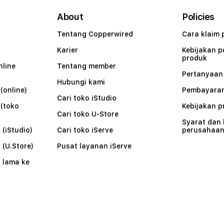
About
Policies
Tentang Copperwired
Cara klaim 
Karier
Kebijakan 
produk
nline
Tentang member
Pertanyaa
Hubungi kami
(online)
Pembayaran
Cari toko iStudio
 (toko
Kebijakan p
Cari toko U-Store
Syarat dan
 (iStudio)
Cari toko iServe
perusahaa
 (U.Store)
Pusat layanan iServe
 lama ke