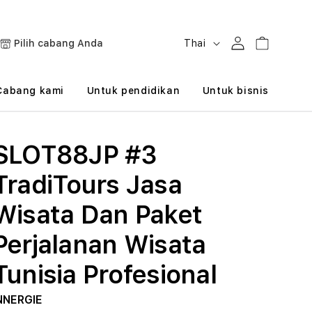
B
Masuk
Keranjang
Pilih cabang Anda
Thai
a
h
Cabang kami
Untuk pendidikan
Untuk bisnis
a
s
SLOT88JP #3
a
TradiTours Jasa
Wisata Dan Paket
Perjalanan Wisata
Tunisia Profesional
NNERGIE