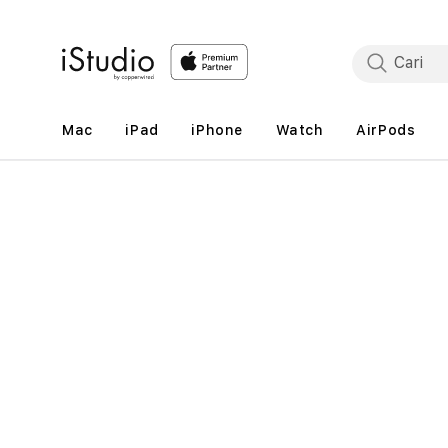
Lewati
ke
konten
Mac
iPad
iPhone
Watch
AirPods
Lewati
ke
informasi
produk