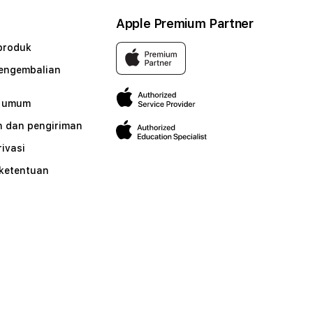
Apple Premium Partner
produk
pengembalian
n umum
 dan pengiriman
rivasi
 ketentuan
n