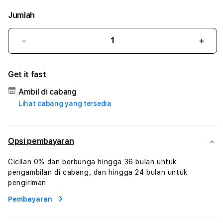
Jumlah
Kurangi
Tam
jumlah
juml
untuk
untu
Get it fast
SOLOTOGEL
SOL
#3
#3
Ambil di cabang
TradiTours
Tradi
Lihat cabang yang tersedia
Jasa
Jasa
Wisata
Wisa
Dan
Dan
Paket
Pake
Opsi pembayaran
Perjalanan
Perja
Wisata
Wisa
Cicilan 0% dan berbunga hingga 36 bulan untuk
Tunisia
Tunis
pengambilan di cabang, dan hingga 24 bulan untuk
Profesional
Profe
pengiriman
Pembayaran