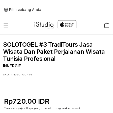
Lewati
ke
Pilih cabang Anda
konten
Keranja
SOLOTOGEL #3 TradiTours Jasa
Wisata Dan Paket Perjalanan Wisata
Tunisia Profesional
INNERGIE
SKU:
4710901730444
Rp720.00 IDR
Termasuk pajak
Biaya pengiriman
dihitung saat checkout