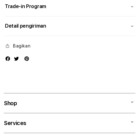
Trade-in Program
Detail pengiriman
Bagikan
Shop
Mac
Services
iPad