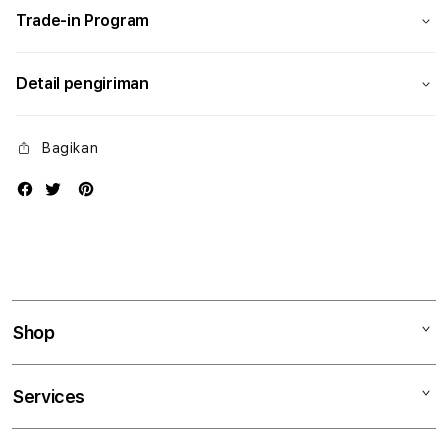
Trade-in Program
Detail pengiriman
Bagikan
Shop
Mac
Services
iPad