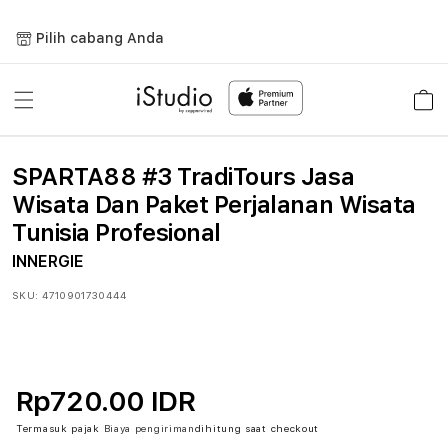
Lewati
ke
Pilih cabang Anda
konten
Keranja
SPARTA88 #3 TradiTours Jasa
Wisata Dan Paket Perjalanan Wisata
Tunisia Profesional
INNERGIE
SKU:
4710901730444
Rp720.00 IDR
Termasuk pajak
Biaya pengiriman
dihitung saat checkout