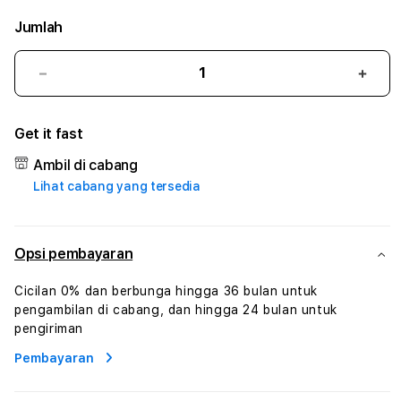
Jumlah
Kurangi
Tam
jumlah
juml
untuk
untu
Get it fast
SPARTA88
SPA
#3
#3
Ambil di cabang
TradiTours
Tradi
Lihat cabang yang tersedia
Jasa
Jasa
Wisata
Wisa
Dan
Dan
Paket
Pake
Opsi pembayaran
Perjalanan
Perja
Wisata
Wisa
Cicilan 0% dan berbunga hingga 36 bulan untuk
Tunisia
Tunis
pengambilan di cabang, dan hingga 24 bulan untuk
Profesional
Profe
pengiriman
Pembayaran