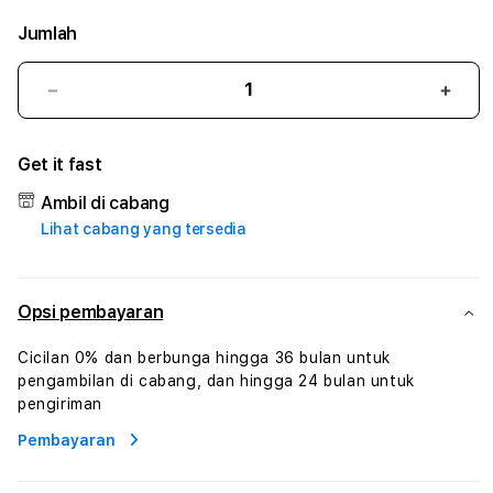
Jumlah
Kurangi
Tam
jumlah
juml
untuk
untu
Get it fast
SUKSES888
SUK
#3
#3
Ambil di cabang
TradiTours
Tradi
Lihat cabang yang tersedia
Jasa
Jasa
Wisata
Wisa
Dan
Dan
Paket
Pake
Opsi pembayaran
Perjalanan
Perja
Wisata
Wisa
Cicilan 0% dan berbunga hingga 36 bulan untuk
Tunisia
Tunis
pengambilan di cabang, dan hingga 24 bulan untuk
Profesional
Profe
pengiriman
Pembayaran