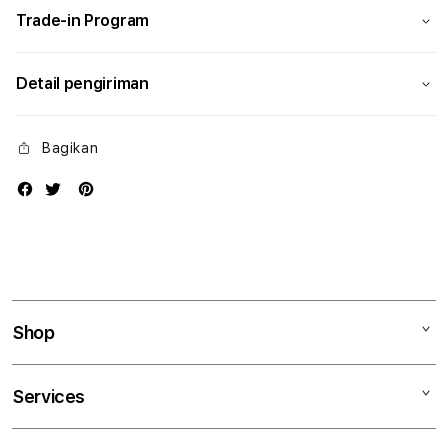
Trade-in Program
Detail pengiriman
Bagikan
Shop
Mac
Services
iPad