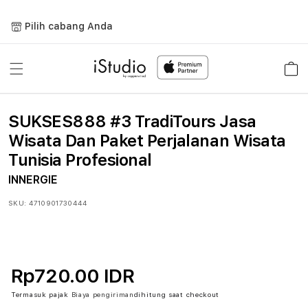
Lewati
ke
Pilih cabang Anda
konten
Keranja
SUKSES888 #3 TradiTours Jasa
Wisata Dan Paket Perjalanan Wisata
Tunisia Profesional
INNERGIE
SKU:
4710901730444
Rp720.00 IDR
Termasuk pajak
Biaya pengiriman
dihitung saat checkout