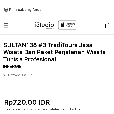
Lewati
ke
Pilih cabang Anda
konten
Keranja
SULTAN138 #3 TradiTours Jasa
Wisata Dan Paket Perjalanan Wisata
Tunisia Profesional
INNERGIE
SKU:
4710901730444
Rp720.00 IDR
Termasuk pajak
Biaya pengiriman
dihitung saat checkout