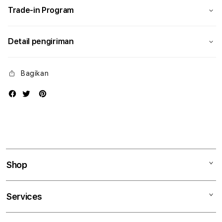
Trade-in Program
Detail pengiriman
Bagikan
Shop
Mac
Services
iPad