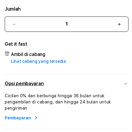
Jumlah
Kurangi
Tam
jumlah
juml
untuk
untu
Get it fast
SULTAN138
SUL
#3
#3
Ambil di cabang
TradiTours
Tradi
Lihat cabang yang tersedia
Jasa
Jasa
Wisata
Wisa
Dan
Dan
Paket
Pake
Opsi pembayaran
Perjalanan
Perja
Wisata
Wisa
Cicilan 0% dan berbunga hingga 36 bulan untuk
Tunisia
Tunis
pengambilan di cabang, dan hingga 24 bulan untuk
Profesional
Profe
pengiriman
Pembayaran