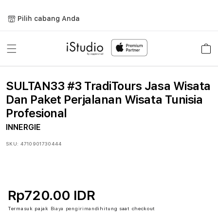
Lewati
ke
Pilih cabang Anda
konten
Keranja
SULTAN33 #3 TradiTours Jasa Wisata
Dan Paket Perjalanan Wisata Tunisia
Profesional
INNERGIE
SKU:
4710901730444
Rp720.00 IDR
Termasuk pajak
Biaya pengiriman
dihitung saat checkout