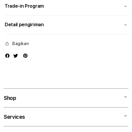
Trade-in Program
Detail pengiriman
Bagikan
Shop
Mac
Services
iPad