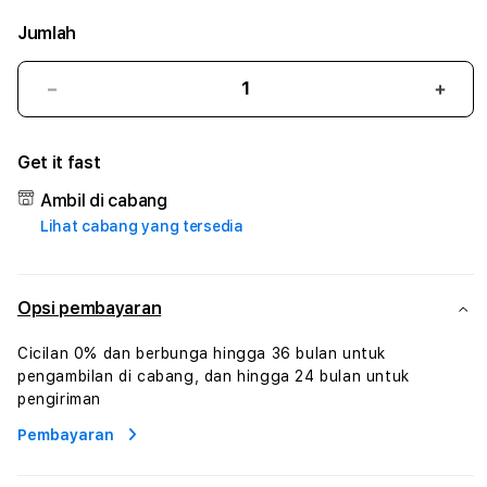
Jumlah
Kurangi
Tam
jumlah
juml
untuk
untu
Get it fast
SULTAN33
SUL
#3
#3
Ambil di cabang
TradiTours
Tradi
Lihat cabang yang tersedia
Jasa
Jasa
Wisata
Wisa
Dan
Dan
Paket
Pake
Opsi pembayaran
Perjalanan
Perja
Wisata
Wisa
Cicilan 0% dan berbunga hingga 36 bulan untuk
Tunisia
Tunis
pengambilan di cabang, dan hingga 24 bulan untuk
Profesional
Profe
pengiriman
Pembayaran