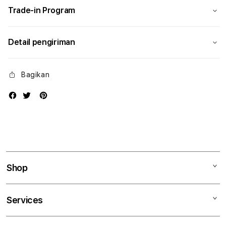
Trade-in Program
Detail pengiriman
Bagikan
Shop
Mac
Services
iPad