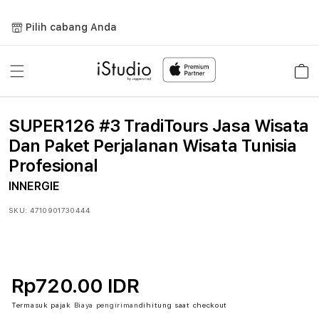
Lewati
ke
Pilih cabang Anda
konten
Keranja
SUPER126 #3 TradiTours Jasa Wisata
Dan Paket Perjalanan Wisata Tunisia
Profesional
INNERGIE
SKU:
4710901730444
Rp720.00 IDR
Termasuk pajak
Biaya pengiriman
dihitung saat checkout