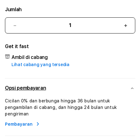
Jumlah
Kurangi
Tam
jumlah
juml
untuk
untu
Get it fast
SUPER126
SUPE
#3
#3
Ambil di cabang
TradiTours
Tradi
Lihat cabang yang tersedia
Jasa
Jasa
Wisata
Wisa
Dan
Dan
Paket
Pake
Opsi pembayaran
Perjalanan
Perja
Wisata
Wisa
Cicilan 0% dan berbunga hingga 36 bulan untuk
Tunisia
Tunis
pengambilan di cabang, dan hingga 24 bulan untuk
Profesional
Profe
pengiriman
Pembayaran