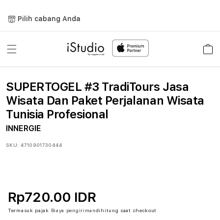
Lewati
ke
Pilih cabang Anda
konten
Keranja
SUPERTOGEL #3 TradiTours Jasa
Wisata Dan Paket Perjalanan Wisata
Tunisia Profesional
INNERGIE
SKU:
4710901730444
Rp720.00 IDR
Termasuk pajak
Biaya pengiriman
dihitung saat checkout