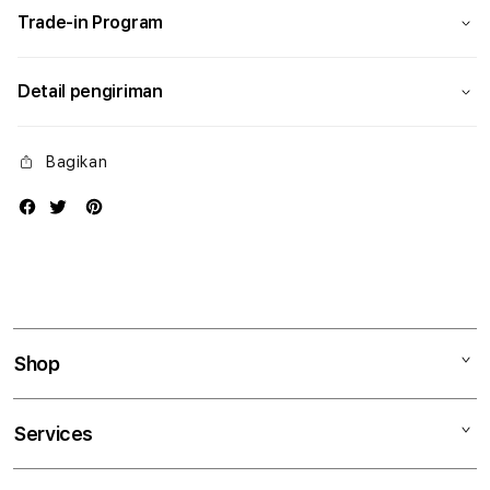
Trade-in Program
Detail pengiriman
Bagikan
Shop
Mac
Services
iPad