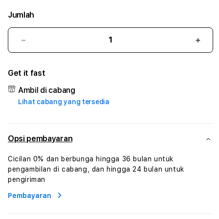
Jumlah
Kurangi
Tam
jumlah
juml
untuk
untu
Get it fast
SUPERTOGEL
SUP
#3
#3
Ambil di cabang
TradiTours
Tradi
Lihat cabang yang tersedia
Jasa
Jasa
Wisata
Wisa
Dan
Dan
Paket
Pake
Opsi pembayaran
Perjalanan
Perja
Wisata
Wisa
Cicilan 0% dan berbunga hingga 36 bulan untuk
Tunisia
Tunis
pengambilan di cabang, dan hingga 24 bulan untuk
Profesional
Profe
pengiriman
Pembayaran