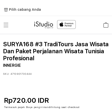
Lewati
ke
Pilih cabang Anda
konten
Keranja
SURYA168 #3 TradiTours Jasa Wisata
Dan Paket Perjalanan Wisata Tunisia
Profesional
INNERGIE
SKU:
4710901730444
Rp720.00 IDR
Termasuk pajak
Biaya pengiriman
dihitung saat checkout