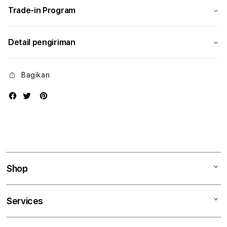
Trade-in Program
Detail pengiriman
Bagikan
Shop
Mac
Services
iPad