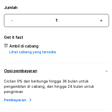
Jumlah
Kurangi
Tam
jumlah
juml
untuk
untu
Get it fast
SURYA168
SURY
#3
#3
Ambil di cabang
TradiTours
Tradi
Lihat cabang yang tersedia
Jasa
Jasa
Wisata
Wisa
Dan
Dan
Paket
Pake
Opsi pembayaran
Perjalanan
Perja
Wisata
Wisa
Cicilan 0% dan berbunga hingga 36 bulan untuk
Tunisia
Tunis
pengambilan di cabang, dan hingga 24 bulan untuk
Profesional
Profe
pengiriman
Pembayaran