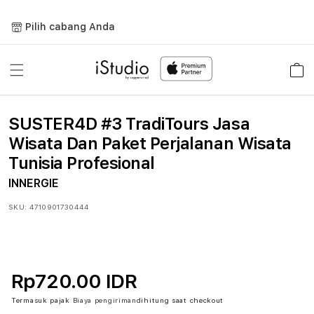
Lewati
ke
Pilih cabang Anda
konten
Keranja
SUSTER4D #3 TradiTours Jasa
Wisata Dan Paket Perjalanan Wisata
Tunisia Profesional
INNERGIE
SKU:
4710901730444
Rp720.00 IDR
Termasuk pajak
Biaya pengiriman
dihitung saat checkout