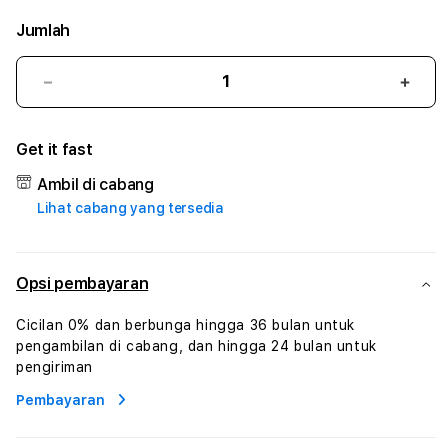
Jumlah
Kurangi
Tam
jumlah
juml
untuk
untu
Get it fast
SUSTER4D
SUS
#3
#3
Ambil di cabang
TradiTours
Tradi
Lihat cabang yang tersedia
Jasa
Jasa
Wisata
Wisa
Dan
Dan
Paket
Pake
Opsi pembayaran
Perjalanan
Perja
Wisata
Wisa
Cicilan 0% dan berbunga hingga 36 bulan untuk
Tunisia
Tunis
pengambilan di cabang, dan hingga 24 bulan untuk
Profesional
Profe
pengiriman
Pembayaran