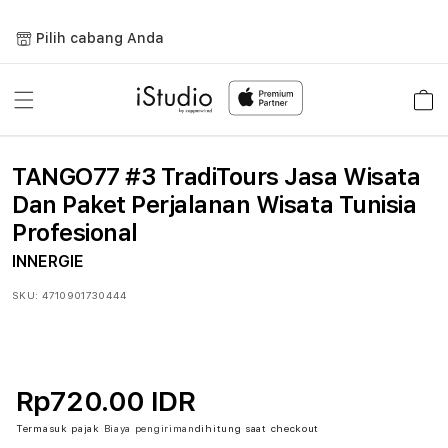
Lewati
ke
Pilih cabang Anda
konten
Keranja
TANGO77 #3 TradiTours Jasa Wisata
Dan Paket Perjalanan Wisata Tunisia
Profesional
INNERGIE
SKU:
4710901730444
Rp720.00 IDR
Termasuk pajak
Biaya pengiriman
dihitung saat checkout