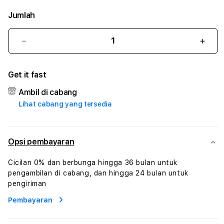
Jumlah
Kurangi
Tam
jumlah
juml
untuk
untu
Get it fast
TANGO77
TAN
#3
#3
Ambil di cabang
TradiTours
Tradi
Lihat cabang yang tersedia
Jasa
Jasa
Wisata
Wisa
Dan
Dan
Paket
Pake
Opsi pembayaran
Perjalanan
Perja
Wisata
Wisa
Cicilan 0% dan berbunga hingga 36 bulan untuk
Tunisia
Tunis
pengambilan di cabang, dan hingga 24 bulan untuk
Profesional
Profe
pengiriman
Pembayaran