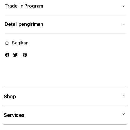
Trade-in Program
Detail pengiriman
Bagikan
Shop
Mac
Services
iPad