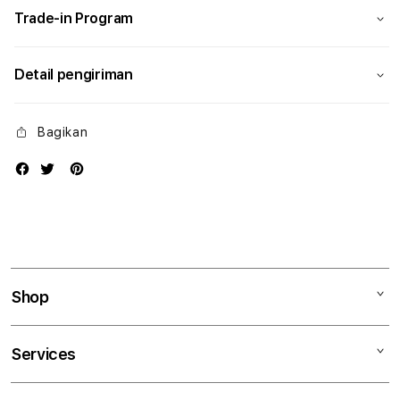
Trade-in Program
Detail pengiriman
Bagikan
Shop
Mac
Services
iPad