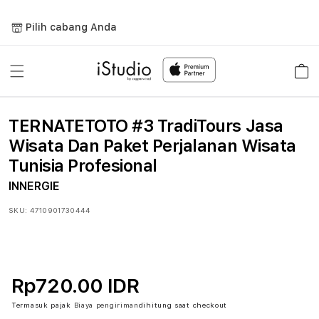
Lewati
ke
Pilih cabang Anda
konten
Keranja
TERNATETOTO #3 TradiTours Jasa
Wisata Dan Paket Perjalanan Wisata
Tunisia Profesional
INNERGIE
SKU:
4710901730444
Rp720.00 IDR
Termasuk pajak
Biaya pengiriman
dihitung saat checkout