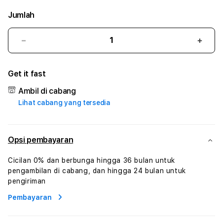
Jumlah
Kurangi
Tam
jumlah
juml
untuk
untu
Get it fast
TERNATETOTO
TER
#3
#3
Ambil di cabang
TradiTours
Tradi
Lihat cabang yang tersedia
Jasa
Jasa
Wisata
Wisa
Dan
Dan
Paket
Pake
Opsi pembayaran
Perjalanan
Perja
Wisata
Wisa
Cicilan 0% dan berbunga hingga 36 bulan untuk
Tunisia
Tunis
pengambilan di cabang, dan hingga 24 bulan untuk
Profesional
Profe
pengiriman
Pembayaran