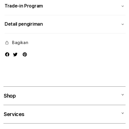
Trade-in Program
Detail pengiriman
Bagikan
Shop
Mac
Services
iPad