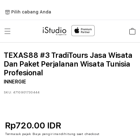
Lewati
ke
Pilih cabang Anda
konten
Keranja
TEXAS88 #3 TradiTours Jasa Wisata
Dan Paket Perjalanan Wisata Tunisia
Profesional
INNERGIE
SKU:
4710901730444
Rp720.00 IDR
Termasuk pajak
Biaya pengiriman
dihitung saat checkout