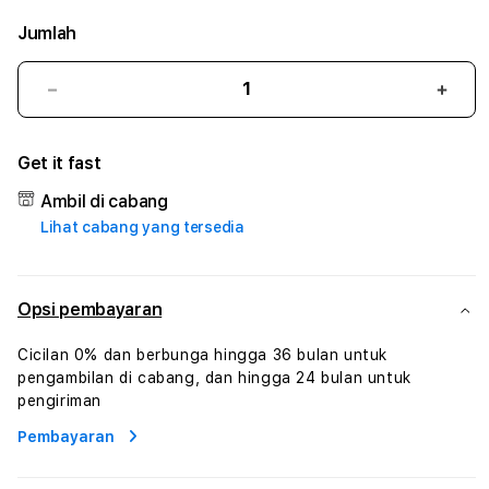
Jumlah
Kurangi
Tam
jumlah
juml
untuk
untu
Get it fast
TEXAS88
TEX
#3
#3
Ambil di cabang
TradiTours
Tradi
Lihat cabang yang tersedia
Jasa
Jasa
Wisata
Wisa
Dan
Dan
Paket
Pake
Opsi pembayaran
Perjalanan
Perja
Wisata
Wisa
Cicilan 0% dan berbunga hingga 36 bulan untuk
Tunisia
Tunis
pengambilan di cabang, dan hingga 24 bulan untuk
Profesional
Profe
pengiriman
Pembayaran