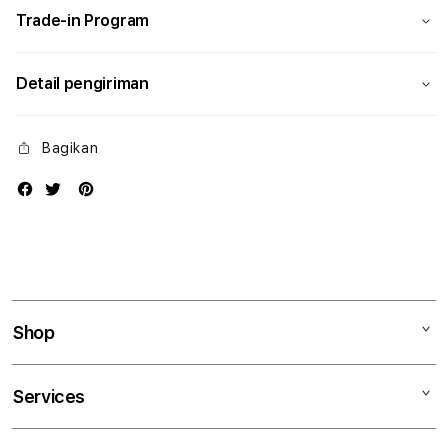
Trade-in Program
Detail pengiriman
Bagikan
Shop
Mac
Services
iPad