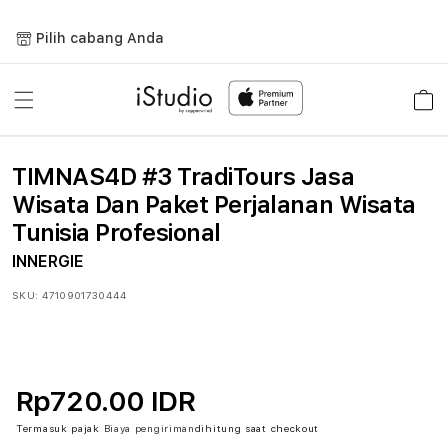
Lewati
ke
Pilih cabang Anda
konten
Keranja
TIMNAS4D #3 TradiTours Jasa
Wisata Dan Paket Perjalanan Wisata
Tunisia Profesional
INNERGIE
SKU:
4710901730444
Rp720.00 IDR
Termasuk pajak
Biaya pengiriman
dihitung saat checkout