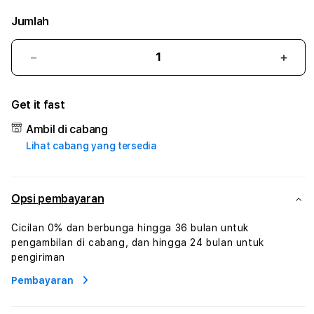
Jumlah
Kurangi
Tam
jumlah
juml
untuk
untu
Get it fast
TIMNAS4D
TIM
#3
#3
Ambil di cabang
TradiTours
Tradi
Lihat cabang yang tersedia
Jasa
Jasa
Wisata
Wisa
Dan
Dan
Paket
Pake
Opsi pembayaran
Perjalanan
Perja
Wisata
Wisa
Cicilan 0% dan berbunga hingga 36 bulan untuk
Tunisia
Tunis
pengambilan di cabang, dan hingga 24 bulan untuk
Profesional
Profe
pengiriman
Pembayaran