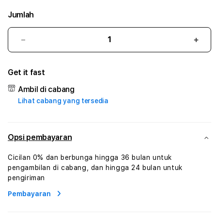
Jumlah
Kurangi
Tam
jumlah
juml
untuk
untu
Get it fast
TOGELON
TOG
#3
#3
Ambil di cabang
TradiTours
Tradi
Lihat cabang yang tersedia
Jasa
Jasa
Wisata
Wisa
Dan
Dan
Paket
Pake
Opsi pembayaran
Perjalanan
Perja
Wisata
Wisa
Cicilan 0% dan berbunga hingga 36 bulan untuk
Tunisia
Tunis
pengambilan di cabang, dan hingga 24 bulan untuk
Profesional
Profe
pengiriman
Pembayaran