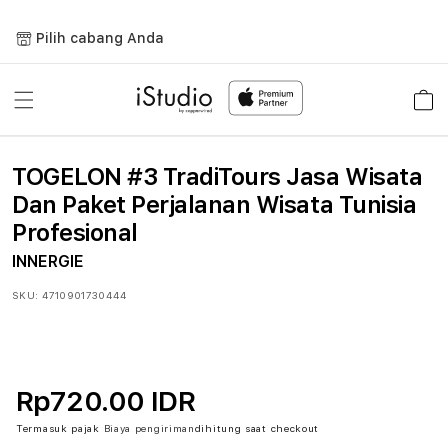
Lewati
ke
Pilih cabang Anda
konten
Keranja
TOGELON #3 TradiTours Jasa Wisata
Dan Paket Perjalanan Wisata Tunisia
Profesional
INNERGIE
SKU:
4710901730444
Rp720.00 IDR
Termasuk pajak
Biaya pengiriman
dihitung saat checkout