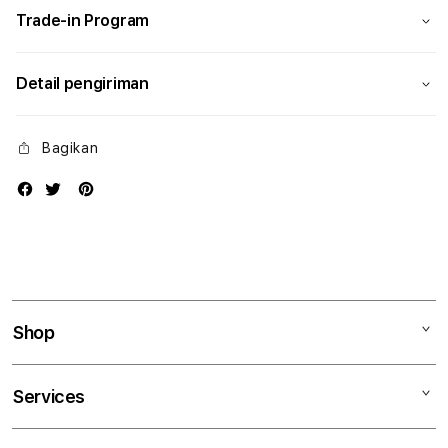
Trade-in Program
Detail pengiriman
Bagikan
Shop
Mac
Services
iPad