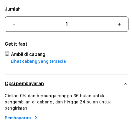
Jumlah
Kurangi
Tam
jumlah
juml
untuk
untu
Get it fast
TOGELWIN88
TOG
#3
#3
Ambil di cabang
TradiTours
Tradi
Lihat cabang yang tersedia
Jasa
Jasa
Wisata
Wisa
Dan
Dan
Paket
Pake
Opsi pembayaran
Perjalanan
Perja
Wisata
Wisa
Cicilan 0% dan berbunga hingga 36 bulan untuk
Tunisia
Tunis
pengambilan di cabang, dan hingga 24 bulan untuk
Profesional
Profe
pengiriman
Pembayaran