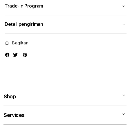
Trade-in Program
Detail pengiriman
Bagikan
Shop
Mac
Services
iPad