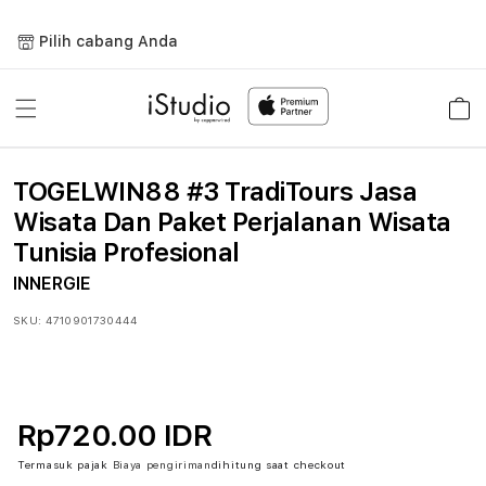
Lewati
ke
Pilih cabang Anda
konten
Keranja
TOGELWIN88 #3 TradiTours Jasa
Wisata Dan Paket Perjalanan Wisata
Tunisia Profesional
INNERGIE
SKU:
4710901730444
Rp720.00 IDR
Termasuk pajak
Biaya pengiriman
dihitung saat checkout