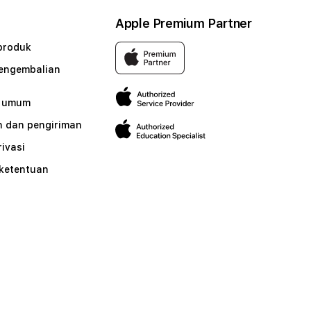
Apple Premium Partner
produk
pengembalian
n umum
 dan pengiriman
rivasi
 ketentuan
n