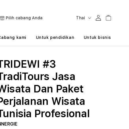
B
Masuk
Keranjang
Pilih cabang Anda
Thai
a
h
Cabang kami
Untuk pendidikan
Untuk bisnis
a
s
TRIDEWI #3
a
TradiTours Jasa
Wisata Dan Paket
Perjalanan Wisata
Tunisia Profesional
NNERGIE