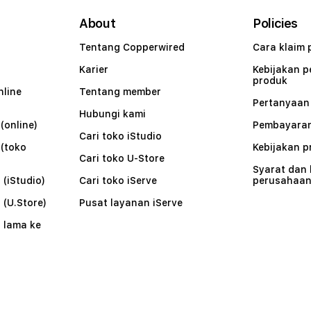
About
Policies
Tentang Copperwired
Cara klaim 
Karier
Kebijakan 
produk
nline
Tentang member
Pertanyaa
Hubungi kami
(online)
Pembayaran
Cari toko iStudio
 (toko
Kebijakan p
Cari toko U-Store
Syarat dan
 (iStudio)
Cari toko iServe
perusahaa
 (U.Store)
Pusat layanan iServe
 lama ke