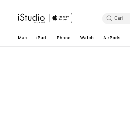
Lewati
ke
konten
Mac
iPad
iPhone
Watch
AirPods
Lewati
ke
informasi
produk