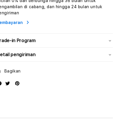
icilan 0% dan berbunga hingga 36 bulan untuk
Wisata
Wisata
engambilan di cabang, dan hingga 24 bulan untuk
Tunisia
Tunisia
engiriman
Profesional
Profesional
embayaran
rade-in Program
etail pengiriman
Bagikan