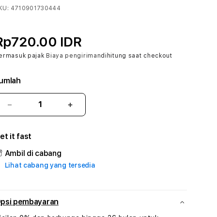
KU:
4710901730444
Rp720.00 IDR
ermasuk pajak
Biaya pengiriman
dihitung saat checkout
umlah
Kurangi
Tambah
jumlah
jumlah
untuk
untuk
et it fast
TRIDEWI
TRIDEWI
#3
#3
Ambil di cabang
TradiTours
TradiTours
Lihat cabang yang tersedia
Jasa
Jasa
Wisata
Wisata
Dan
Dan
Paket
Paket
psi pembayaran
Perjalanan
Perjalanan