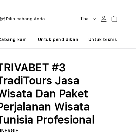
B
Masuk
Keranjang
Pilih cabang Anda
Thai
a
h
Cabang kami
Untuk pendidikan
Untuk bisnis
a
s
TRIVABET #3
a
TradiTours Jasa
Wisata Dan Paket
Perjalanan Wisata
Tunisia Profesional
NNERGIE