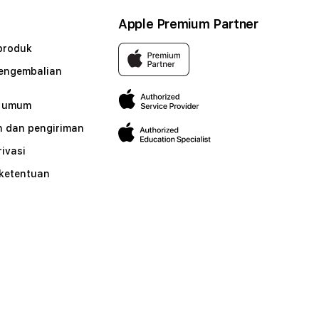
Apple Premium Partner
produk
pengembalian
n umum
 dan pengiriman
rivasi
 ketentuan
n