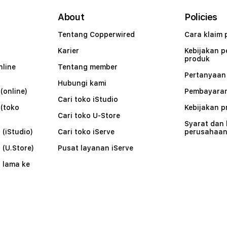
About
Policies
Tentang Copperwired
Cara klaim 
Karier
Kebijakan 
produk
nline
Tentang member
Pertanyaa
Hubungi kami
(online)
Pembayaran
Cari toko iStudio
 (toko
Kebijakan p
Cari toko U-Store
Syarat dan
 (iStudio)
Cari toko iServe
perusahaa
 (U.Store)
Pusat layanan iServe
 lama ke