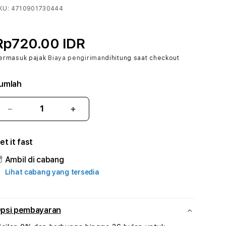
KU:
4710901730444
Rp720.00 IDR
ermasuk pajak
Biaya pengiriman
dihitung saat checkout
umlah
Kurangi
Tambah
jumlah
jumlah
untuk
untuk
et it fast
TRIVABET
TRIVABET
#3
#3
Ambil di cabang
TradiTours
TradiTours
Lihat cabang yang tersedia
Jasa
Jasa
Wisata
Wisata
Dan
Dan
Paket
Paket
psi pembayaran
Perjalanan
Perjalanan