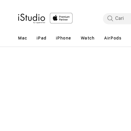
Lewati
ke
konten
Mac
iPad
iPhone
Watch
AirPods
Lewati
ke
informasi
produk