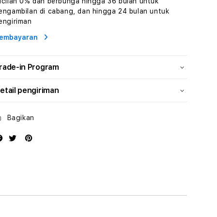
icilan 0% dan berbunga hingga 36 bulan untuk
Wisata
Wisata
engambilan di cabang, dan hingga 24 bulan untuk
Tunisia
Tunisia
engiriman
Profesional
Profesional
embayaran
rade-in Program
etail pengiriman
Bagikan