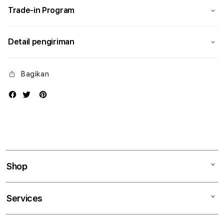
Trade-in Program
Detail pengiriman
Bagikan
Shop
Mac
Services
iPad