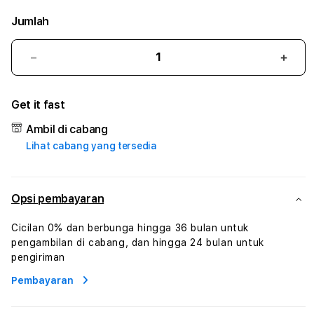
Jumlah
Kurangi
Tam
jumlah
juml
untuk
untu
Get it fast
VIPWIN88
VIPW
#3
#3
Ambil di cabang
TradiTours
Tradi
Lihat cabang yang tersedia
Jasa
Jasa
Wisata
Wisa
Dan
Dan
Paket
Pake
Opsi pembayaran
Perjalanan
Perja
Wisata
Wisa
Cicilan 0% dan berbunga hingga 36 bulan untuk
Tunisia
Tunis
pengambilan di cabang, dan hingga 24 bulan untuk
Profesional
Profe
pengiriman
Pembayaran