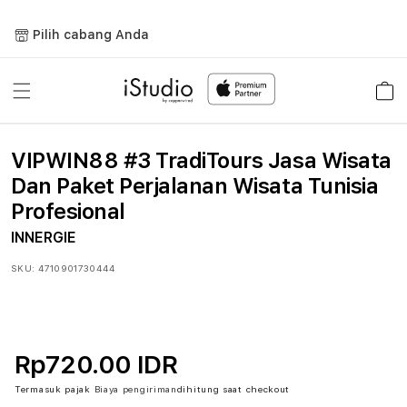
Lewati
ke
Pilih cabang Anda
konten
Keranja
VIPWIN88 #3 TradiTours Jasa Wisata
Dan Paket Perjalanan Wisata Tunisia
Profesional
INNERGIE
SKU:
4710901730444
Rp720.00 IDR
Termasuk pajak
Biaya pengiriman
dihitung saat checkout