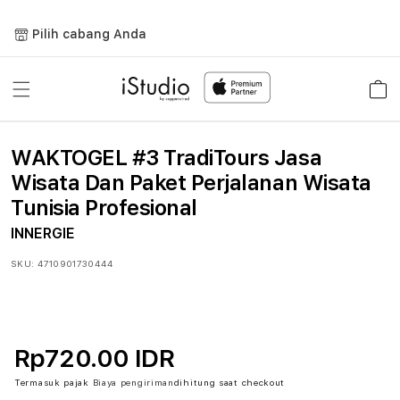
Lewati
ke
Pilih cabang Anda
konten
Keranja
WAKTOGEL #3 TradiTours Jasa
Wisata Dan Paket Perjalanan Wisata
Tunisia Profesional
INNERGIE
SKU:
4710901730444
Rp720.00 IDR
Termasuk pajak
Biaya pengiriman
dihitung saat checkout