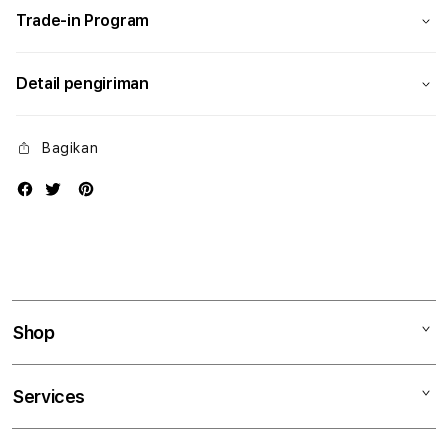
Trade-in Program
Detail pengiriman
Bagikan
Shop
Mac
Services
iPad