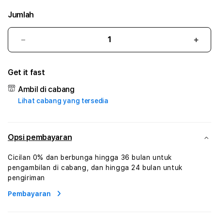
Jumlah
Kurangi
Tam
jumlah
juml
untuk
untu
Get it fast
WAKTOGEL
WAK
#3
#3
Ambil di cabang
TradiTours
Tradi
Lihat cabang yang tersedia
Jasa
Jasa
Wisata
Wisa
Dan
Dan
Paket
Pake
Opsi pembayaran
Perjalanan
Perja
Wisata
Wisa
Cicilan 0% dan berbunga hingga 36 bulan untuk
Tunisia
Tunis
pengambilan di cabang, dan hingga 24 bulan untuk
Profesional
Profe
pengiriman
Pembayaran