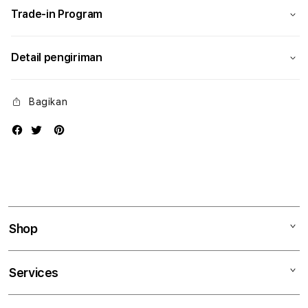
Trade-in Program
Detail pengiriman
Bagikan
Shop
Mac
Services
iPad