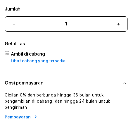
Jumlah
Kurangi
Tam
jumlah
juml
untuk
untu
Get it fast
WARUNGTOTO
WAR
#3
#3
Ambil di cabang
TradiTours
Tradi
Lihat cabang yang tersedia
Jasa
Jasa
Wisata
Wisa
Dan
Dan
Paket
Pake
Opsi pembayaran
Perjalanan
Perja
Wisata
Wisa
Cicilan 0% dan berbunga hingga 36 bulan untuk
Tunisia
Tunis
pengambilan di cabang, dan hingga 24 bulan untuk
Profesional
Profe
pengiriman
Pembayaran