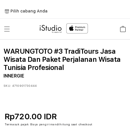
Lewati
ke
Pilih cabang Anda
konten
Keranja
WARUNGTOTO #3 TradiTours Jasa
Wisata Dan Paket Perjalanan Wisata
Tunisia Profesional
INNERGIE
SKU:
4710901730444
Rp720.00 IDR
Termasuk pajak
Biaya pengiriman
dihitung saat checkout