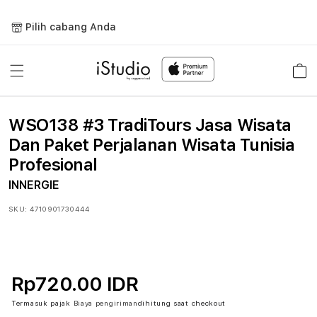
Lewati
ke
Pilih cabang Anda
konten
Keranja
WSO138 #3 TradiTours Jasa Wisata
Dan Paket Perjalanan Wisata Tunisia
Profesional
INNERGIE
SKU:
4710901730444
Rp720.00 IDR
Termasuk pajak
Biaya pengiriman
dihitung saat checkout