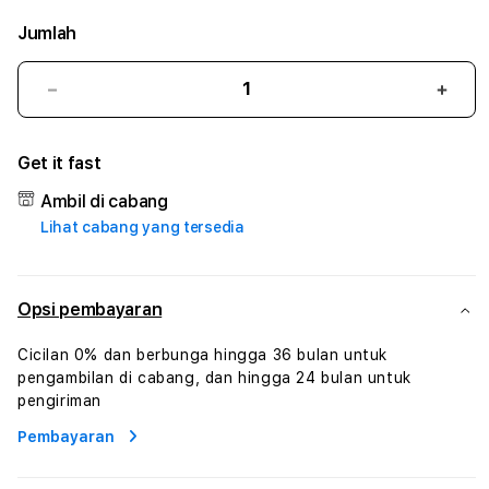
Jumlah
Kurangi
Tam
jumlah
juml
untuk
untu
Get it fast
WSO138
WSO
#3
#3
Ambil di cabang
TradiTours
Tradi
Lihat cabang yang tersedia
Jasa
Jasa
Wisata
Wisa
Dan
Dan
Paket
Pake
Opsi pembayaran
Perjalanan
Perja
Wisata
Wisa
Cicilan 0% dan berbunga hingga 36 bulan untuk
Tunisia
Tunis
pengambilan di cabang, dan hingga 24 bulan untuk
Profesional
Profe
pengiriman
Pembayaran