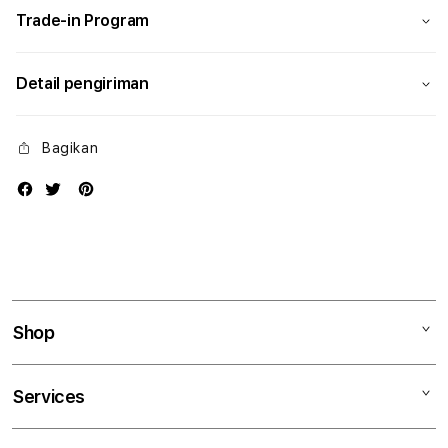
Trade-in Program
Detail pengiriman
Bagikan
Shop
Mac
Services
iPad