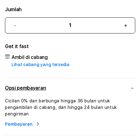
Jumlah
Kurangi
Tam
jumlah
juml
untuk
untu
Get it fast
YOKTOGEL
YOK
#3
#3
Ambil di cabang
TradiTours
Tradi
Lihat cabang yang tersedia
Jasa
Jasa
Wisata
Wisa
Dan
Dan
Paket
Pake
Opsi pembayaran
Perjalanan
Perja
Wisata
Wisa
Cicilan 0% dan berbunga hingga 36 bulan untuk
Tunisia
Tunis
pengambilan di cabang, dan hingga 24 bulan untuk
Profesional
Profe
pengiriman
Pembayaran