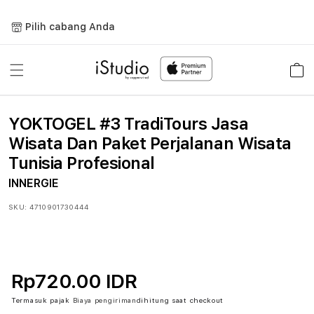
Lewati
ke
Pilih cabang Anda
konten
Keranja
YOKTOGEL #3 TradiTours Jasa
Wisata Dan Paket Perjalanan Wisata
Tunisia Profesional
INNERGIE
SKU:
4710901730444
Rp720.00 IDR
Termasuk pajak
Biaya pengiriman
dihitung saat checkout