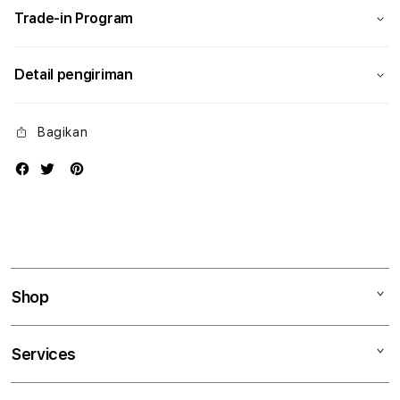
Trade-in Program
Detail pengiriman
Bagikan
Shop
Mac
Services
iPad