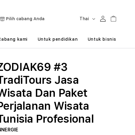
B
Masuk
Keranjang
Pilih cabang Anda
Thai
a
h
Cabang kami
Untuk pendidikan
Untuk bisnis
a
s
ZODIAK69 #3
a
TradiTours Jasa
Wisata Dan Paket
Perjalanan Wisata
Tunisia Profesional
NNERGIE