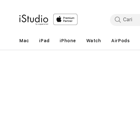
Lewati
ke
konten
Mac
iPad
iPhone
Watch
AirPods
Lewati
ke
informasi
produk