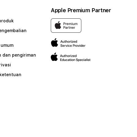
Apple Premium Partner
produk
pengembalian
n umum
 dan pengiriman
rivasi
 ketentuan
n