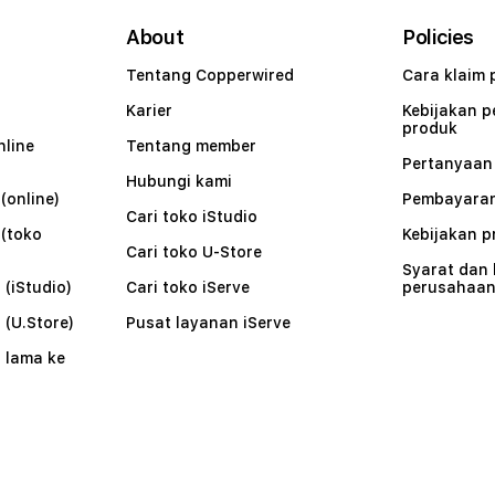
About
Policies
Tentang Copperwired
Cara klaim 
Karier
Kebijakan 
produk
nline
Tentang member
Pertanyaa
Hubungi kami
(online)
Pembayaran
Cari toko iStudio
 (toko
Kebijakan p
Cari toko U-Store
Syarat dan
 (iStudio)
Cari toko iServe
perusahaa
 (U.Store)
Pusat layanan iServe
 lama ke