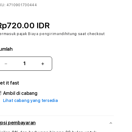
KU:
4710901730444
Rp720.00 IDR
ermasuk pajak
Biaya pengiriman
dihitung saat checkout
umlah
Kurangi
Tambah
jumlah
jumlah
untuk
untuk
et it fast
ZODIAK69
ZODIAK69
#3
#3
Ambil di cabang
TradiTours
TradiTours
Lihat cabang yang tersedia
Jasa
Jasa
Wisata
Wisata
Dan
Dan
Paket
Paket
psi pembayaran
Perjalanan
Perjalanan