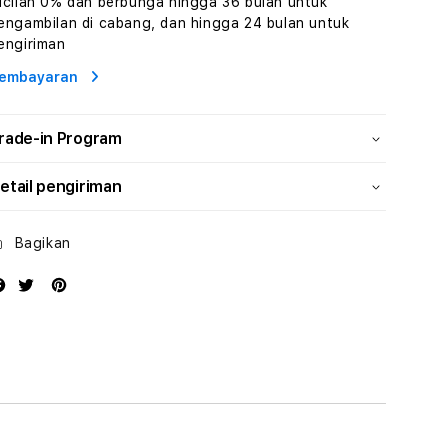
icilan 0% dan berbunga hingga 36 bulan untuk
Wisata
Wisata
engambilan di cabang, dan hingga 24 bulan untuk
Tunisia
Tunisia
engiriman
Profesional
Profesional
embayaran
rade-in Program
etail pengiriman
Bagikan